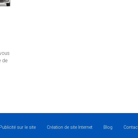
 vous
e de
Publicité sur le site
Création de site Internet
Blog
Contac