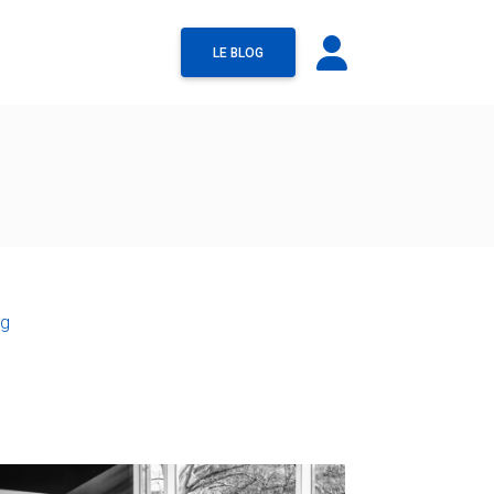
LE BLOG
og