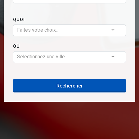
QUOI
Faites votre choix..
OÙ
Selectionnez une ville..
Rechercher