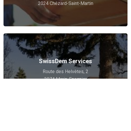
Transport Sûr, Service Impeccable: Stadelmann
2024 Chézard-Saint-Martin
SwissDem Services
Voir plus
Route des Helvètes, 2
décidez !
2074 Marin-Epagnier
VOS SERVICES A LA CARTE... C'est vous qui